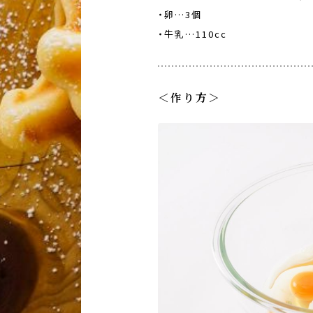
・卵…3個
・牛乳…110cc
＜作り方＞