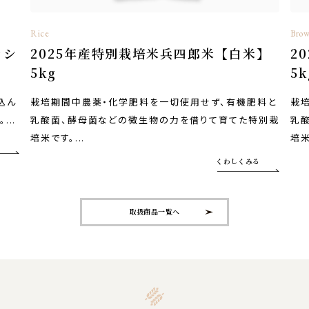
Rice
Brow
カシ
2025年産特別栽培米兵四郎米【白米】
2
5kg
5k
込ん
栽培期間中農薬・化学肥料を一切使用せず、有機肥料と
栽
..
乳酸菌、酵母菌などの微生物の力を借りて育てた特別栽
乳
培米です。...
培米
くわしくみる
取扱商品一覧へ